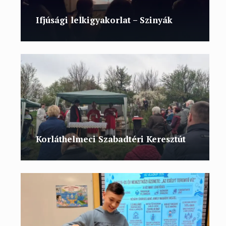
Ifjúsági lelkigyakorlat – Szinyák
Korláthelmeci Szabadtéri Keresztút