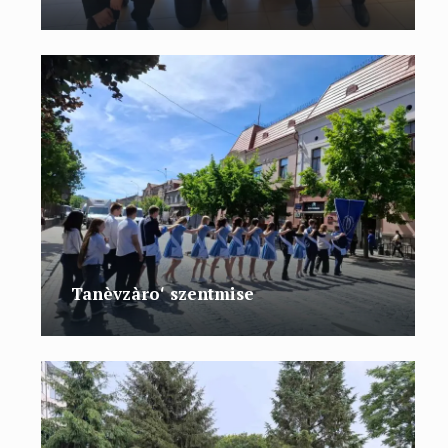
Tanèvzàroʻ szentmise