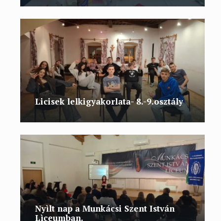
Licisek lelkigyakorlata- 8.-9.osztály
Nyìlt nap a Munkácsi Szent István
Lìceumban.