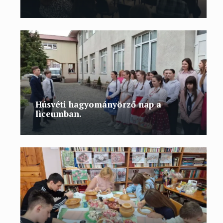
Húsvéti hagyományörző nap a
lìceumban.