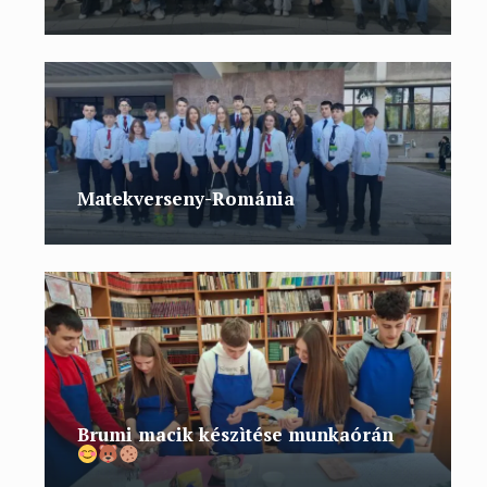
Matekverseny-Románia
Brumi macik készìtése munkaórán