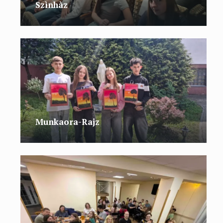
Szìnhàz
Munkaora-Rajz