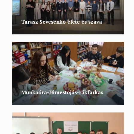
Tarasz Sevcsenkó élete és szava
Munkaóra-Himestojás-rákfarkas