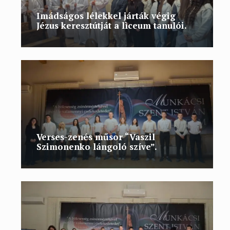
Imádságos lélekkel járták végig
Jézus keresztútját a lìceum tanulói.
Verses-zenés műsor “Vaszil
Szimonenko lángoló szíve”.