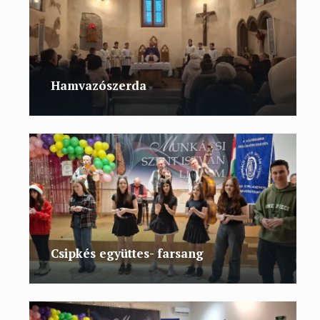
Hamvazószerda
Csipkés együttes- farsang