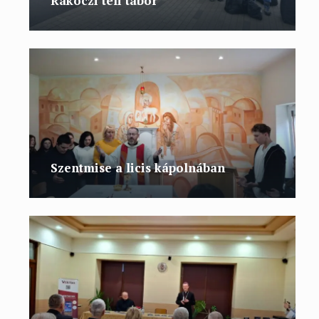
Rákóczi téli tábor
Szentmise a licis kápolnában