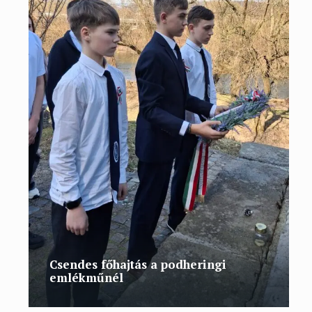
Csendes főhajtás a podheringi
emlékműnél