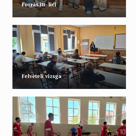
Forràs.itt- lici
Felvèteli vizsga