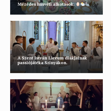
Mézédes húsvéti alkotások.
A Szent István Lìceum diákjainak
passiójátéka Szinyákon.