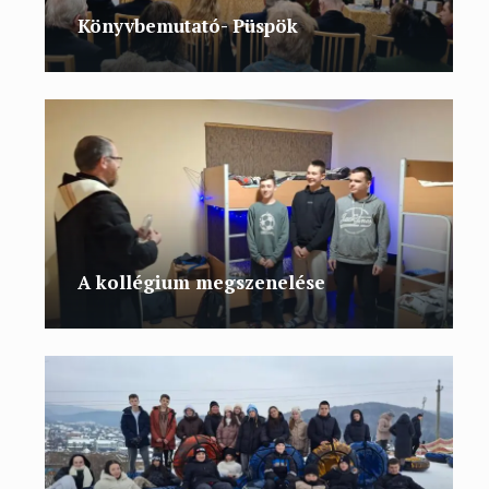
Könyvbemutató- Püspök
A kollégium megszenelése