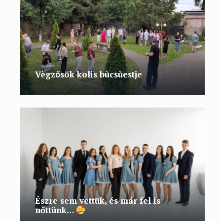
Vègzősök kolis bùcsùestje
Észre sem vettük, és már fel is
nőttünk…