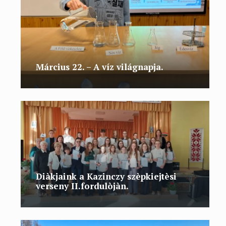
Március 22. – A víz világnapja.
Diàkjaink a Kazinczy szèpkiejtèsi
verseny II.fordulòjàn.