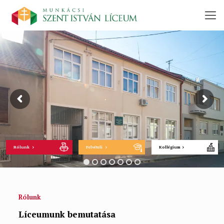
Rólunk
Felvételi
Kollégium
Rólunk
Líceumunk bemutatása