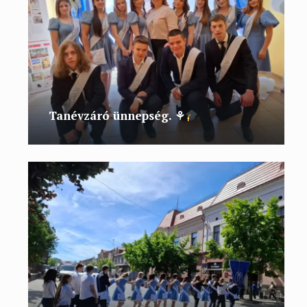
Tanévzáró ünnepség. ⚘