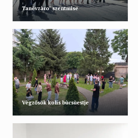
Tanèvzàroʻ szentmise
Vègzősök kolis bùcsùestje