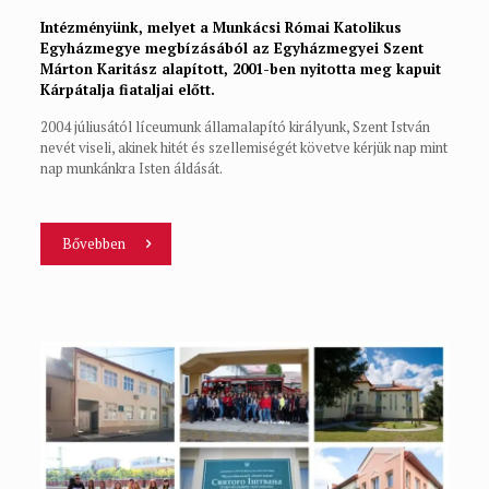
Intézményünk, melyet a Munkácsi Római Katolikus
Egyházmegye megbízásából az Egyházmegyei Szent
Márton Karitász alapított, 2001-ben nyitotta meg kapuit
Kárpátalja fiataljai előtt.
2004 júliusától líceumunk államalapító királyunk, Szent István
nevét viseli, akinek hitét és szellemiségét követve kérjük nap mint
nap munkánkra Isten áldását.
Bővebben