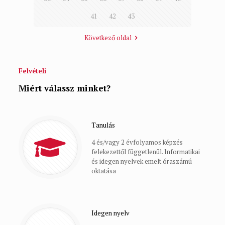
41
42
43
Következő oldal
Felvételi
Miért válassz minket?
Tanulás
4 és/vagy 2 évfolyamos képzés
felekezettől függetlenül. Informatikai
és idegen nyelvek emelt óraszámú
oktatása
Idegen nyelv