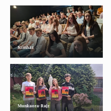
Szìnhàz
Munkaora-Rajz