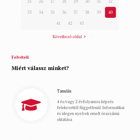
25
26
27
28
29
30
31
32
33
34
35
36
37
38
39
40
41
42
43
Következő oldal
Felvételi
Miért válassz minket?
Tanulás
4 és/vagy 2 évfolyamos képzés
felekezettől függetlenül. Informatikai
és idegen nyelvek emelt óraszámú
oktatása