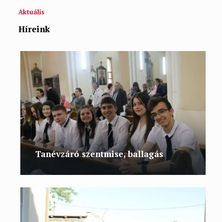
Aktuális
Híreink
Tanévzáró szentmise, ballagás