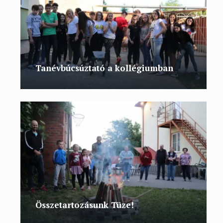
Tanévbúcsúztató a kollégiumban
Összetartozásunk Tüze!