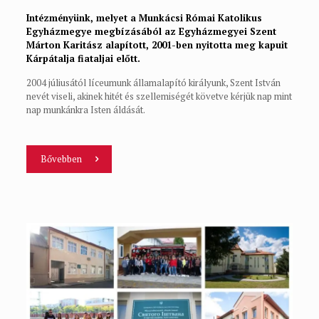
Intézményünk, melyet a Munkácsi Római Katolikus
Egyházmegye megbízásából az Egyházmegyei Szent
Márton Karitász alapított, 2001-ben nyitotta meg kapuit
Kárpátalja fiataljai előtt.
2004 júliusától líceumunk államalapító királyunk, Szent István
nevét viseli, akinek hitét és szellemiségét követve kérjük nap mint
nap munkánkra Isten áldását.
Bővebben