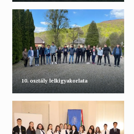
10. osztály lelkigyakorlata