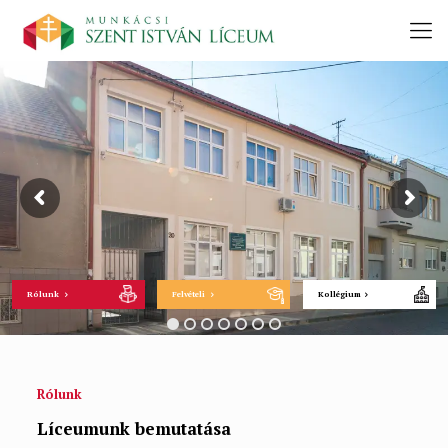
Rólunk
Felvételi
Kollégium
Rólunk
Líceumunk bemutatása