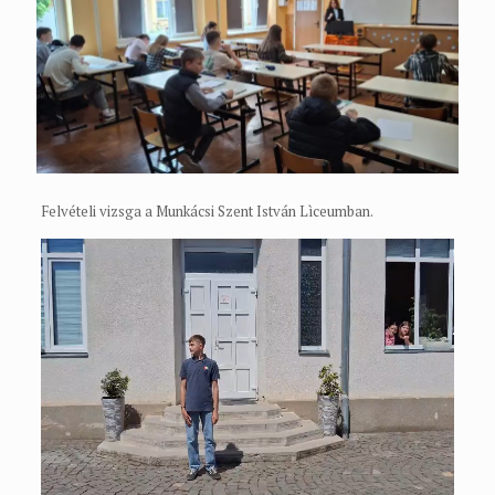
Felvételi vizsga a Munkácsi Szent István Lìceumban.
Videólejátszó