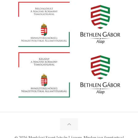
© 2026 Munkácsi Szent István Líceum. Minden jog fenntartva!