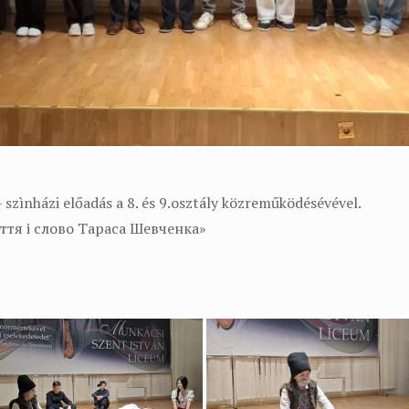
– szìnházi előadás a 8. és 9.osztály közreműködésévével.
ття і слово Тараса Шевченка»