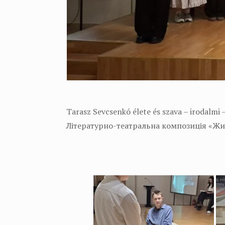
Tarasz Sevcsenkó élete és szava – irodalmi 
Літературно-театральна композиція «Жи