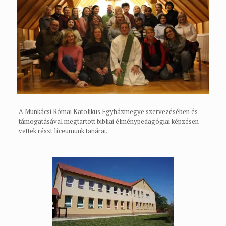
A Munkácsi Római Katolikus Egyházmegye szervezésében és
támogatásával megtartott bibliai élménypedagógiai képzésen
vettek részt líceumunk tanárai.