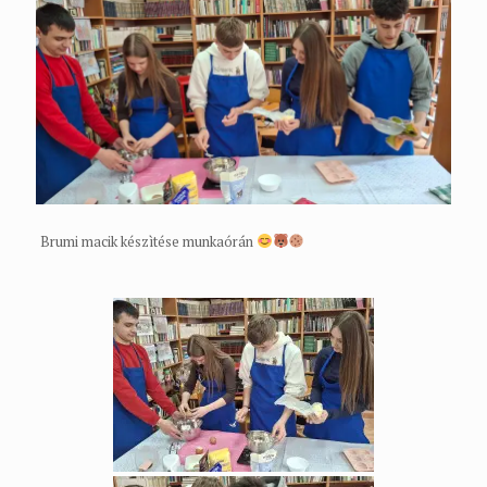
Brumi macik készìtése munkaórán