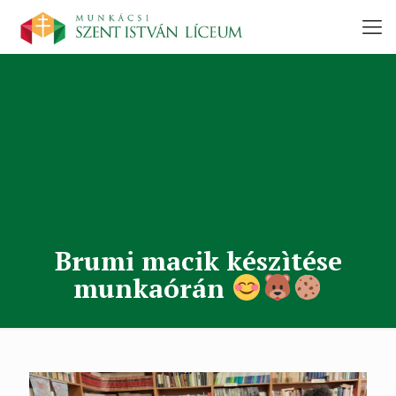
Brumi macik készìtése
munkaórán