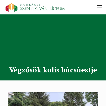
Vègzősök kolis bùcsùestje