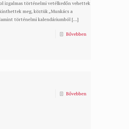
l izgalmas történelmi vetélkedőn vehettek
tekinthettek meg, köztük „Munkács a
alamint történelmi kalendáriumból
[…]
Bővebben
Bővebben