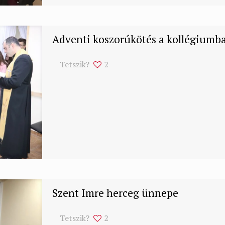
Adventi koszorúkötés a kollégiumb
Tetszik?
2
Szent Imre herceg ünnepe
Tetszik?
2