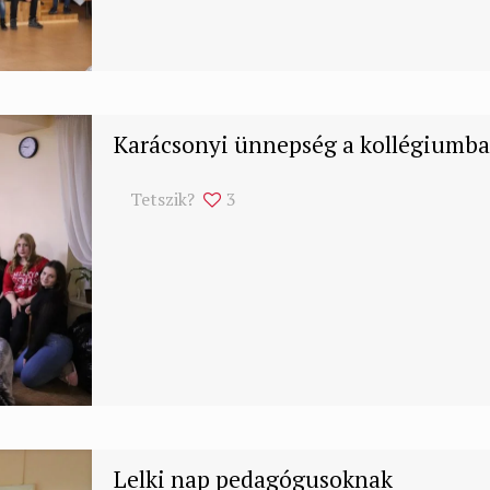
Karácsonyi ünnepség a kollégiumb
Tetszik?
3
Lelki nap pedagógusoknak