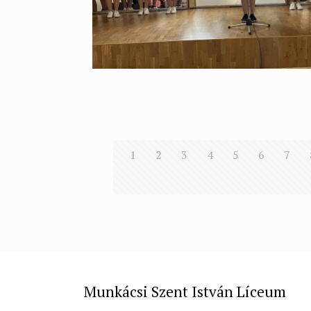
1
2
3
4
5
6
7
Munkácsi Szent István Líceum