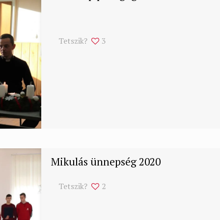
Tetszik?
3
Mikulás ünnepség 2020
Tetszik?
2