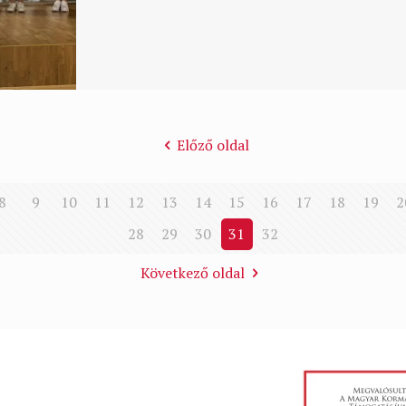
Előző oldal
8
9
10
11
12
13
14
15
16
17
18
19
2
28
29
30
31
32
Következő oldal