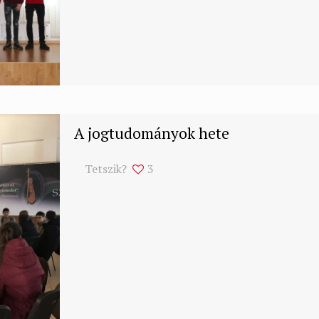
A jogtudományok hete
Tetszik?
3