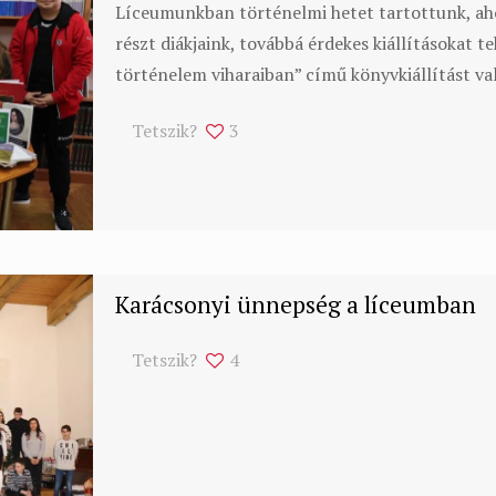
Líceumunkban történelmi hetet tartottunk, aho
részt diákjaink, továbbá érdekes kiállításokat 
történelem viharaiban” című könyvkiállítást v
Tetszik?
3
Karácsonyi ünnepség a líceumban
Tetszik?
4