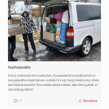
Segítségnyújtás
Sok jó embernek köszönhetően, líceumunk közreműködésével
megajándékoztunk három családot és egy hegyi kisközség elemi
iskolájának tanulóit. Köszönjük mindazoknak, akik támogatták az
adománygyűjtést!
11
Bővebben