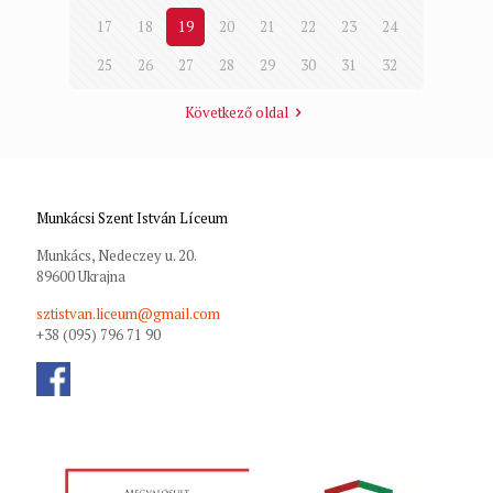
17
18
19
20
21
22
23
24
25
26
27
28
29
30
31
32
Következő oldal
Munkácsi Szent István Líceum
Munkács, Nedeczey u. 20.
89600 Ukrajna
sztistvan.liceum@gmail.com
+38 (095) 796 71 90