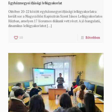
Egyházmegyei ifjúsági lelkigyakorlat
Október 20-22 között egyházmegyei ifjúsági lelkigyakorlatra
került sor a Nagyszőlősi Kapisztrán Szent János Lelkigyakorlatos
Házban, amelyen 17 líceumos diákunk vett részt. A jó hangulatú,
dinamikus lelkigyakorlatot
[…]
10
Bővebben