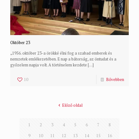
Október 23
„1956. október 23-a örökké élni fog a szabad emberek és
nemzetek emlékezetében. E nap a bátorság, az öntudat és a
győzelem napja volt. A történelem kezdete
[…]
10
Bővebben
Előző oldal
1
2
3
4
5
6
7
8
9
10
11
12
13
14
15
16