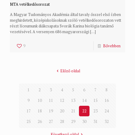
MTA vetélkedősorozat
A Magyar Tudományos Akadémia által tavaly ősszel első ízben
meghirdetett, középiskolásoknak szóló vetélkedősorozaton vett
részt líceumunk diákcsapata Svorák Karina biológia tanárnő
vezetésével. A versenyen 686 magyarországi
[…]
9
Bővebben
Előző oldal
1
2
3
4
5
6
7
8
9
10
11
12
13
14
15
16
17
18
19
20
21
22
23
24
25
26
27
28
29
30
31
32
Következő oldal