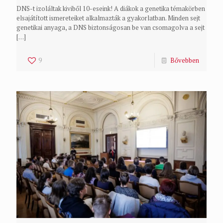
DNS-t izoláltak kiviből 10-eseink! A diákok a genetika témakörben
elsajátított ismereteiket alkalmazták a gyakorlatban. Minden sejt
genetikai anyaga, a DNS biztonságosan be van csomagolva a sejt
[…]
9
Bővebben