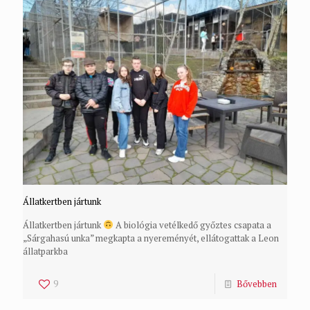
Állatkertben jártunk
Állatkertben jártunk
A biológia vetélkedő győztes csapata a
„Sárgahasú unka” megkapta a nyereményét, ellátogattak a Leon
állatparkba
9
Bővebben