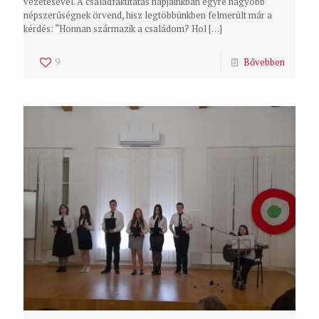
vezetésével. A családfakutatás napjainkban egyre nagyobb
népszerűségnek örvend, hisz legtöbbünkben felmerült már a
kérdés: “Honnan származik a családom? Hol
[…]
9
Bővebben