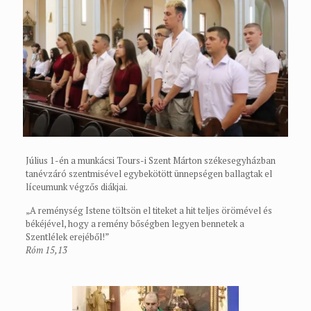
Július 1-én a munkácsi Tours-i Szent Márton székesegyházban
tanévzáró szentmisével egybekötött ünnepségen ballagtak el
líceumunk végzős diákjai.
„A reménység Istene töltsön el titeket a hit teljes örömével és
békéjével, hogy a remény bőségben legyen bennetek a
Szentlélek erejéből!”
Róm 15,13