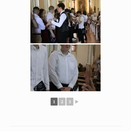
1
2
3
►