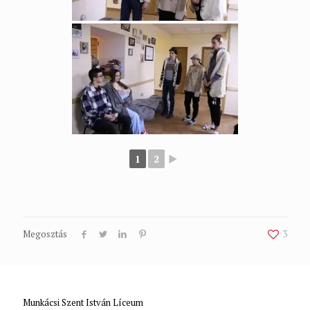
1
2
►
Megosztás
3
Munkácsi Szent István Líceum