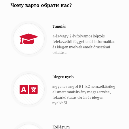
Чому варто обрати нас?
Tanulás
4 és/vagy 2 évfolyamos képzés
felekezettől függetlenül. Informatikai
és idegen nyelvek emelt óraszámú
oktatása
Idegen nyelv
ingyenes angol B1, B2 nemzetközileg
elismert tanúsítvány megszerzése,
felzárkóztatás ukrán és idegen
nyelvből
Kollégium