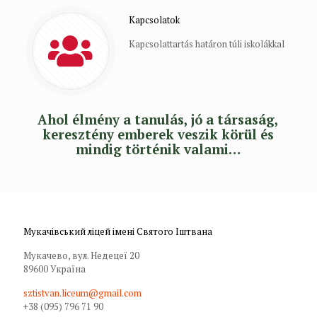
Kapcsolatok
Kapcsolattartás határon túli iskolákkal
Ahol élmény a tanulás, jó a társaság,
keresztény emberek veszik körül és
mindig történik valami…
Мукачівський ліцей імені Святого Іштвана
Мукачево, вул. Недецеї 20
89600 Україна
sztistvan.liceum@gmail.com
+38 (095) 796 71 90