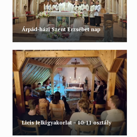
Árpád-házi Szent Erzsébet nap
Licis lelkigyakorlat – 10-11 osztály