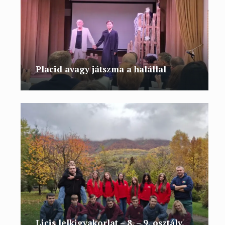
Placid avagy játszma a halállal
Licis lelkigyakorlat – 8. – 9. osztály.