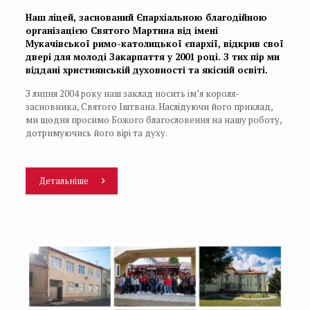
Наш ліцей, заснований Єпархіальною благодійною
організацією Святого Мартина від імені
Мукачівської римо-католицької єпархії, відкрив свої
двері для молоді Закарпаття у 2001 році. З тих пір ми
віддані християнській духовності та якісній освіті.
З липня 2004 року наш заклад носить ім’я короля-
засновника, Святого Іштвана. Наслідуючи його приклад,
ми щодня просимо Божого благословення на нашу роботу,
дотримуючись його вірі та духу.
Детальніше