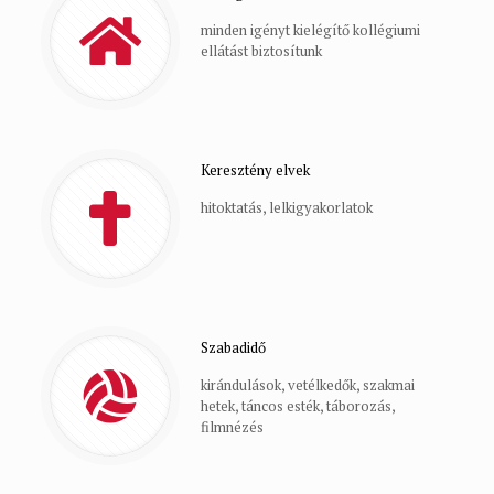
minden igényt kielégítő kollégiumi
ellátást biztosítunk
Keresztény elvek
hitoktatás, lelkigyakorlatok
Szabadidő
kirándulások, vetélkedők, szakmai
hetek, táncos esték, táborozás,
filmnézés