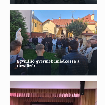
Egynillió gyermek imádkozza a
rózsfüzért