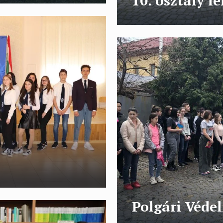
10. osztály l
Polgári Véde