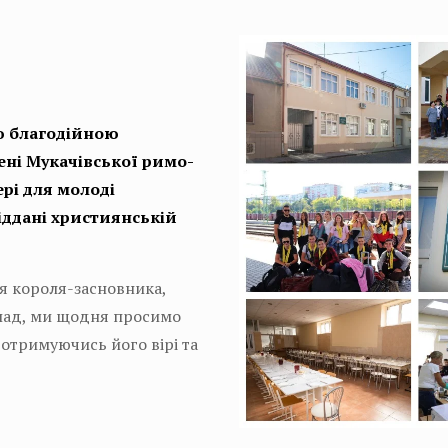
ю благодійною
ені Мукачівської римо-
ері для молоді
віддані християнській
’я короля-засновника,
клад, ми щодня просимо
отримуючись його вірі та