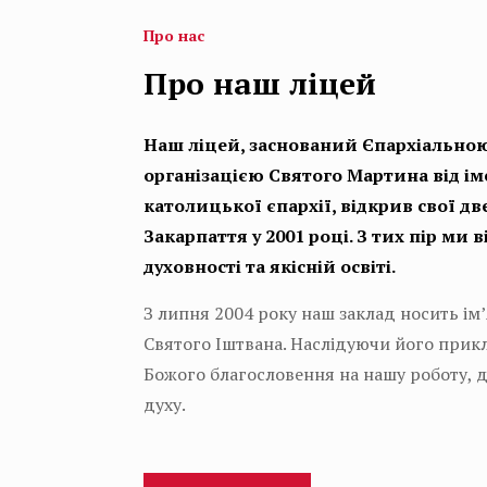
Про нас
Про наш ліцей
Наш ліцей, заснований Єпархіально
організацією Святого Мартина від ім
католицької єпархії, відкрив свої дв
Закарпаття у 2001 році. З тих пір ми 
духовності та якісній освіті.
З липня 2004 року наш заклад носить ім
Святого Іштвана. Наслідуючи його при
Божого благословення на нашу роботу, д
духу.