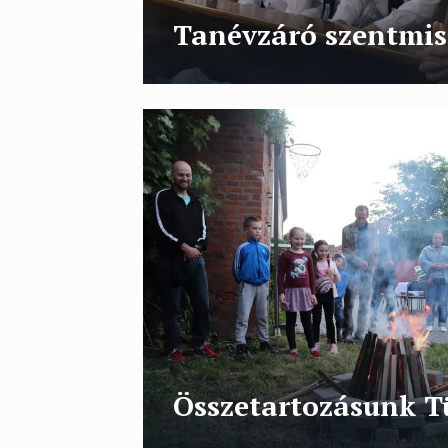
Tanévzáró szentmis
Összetartozásunk T