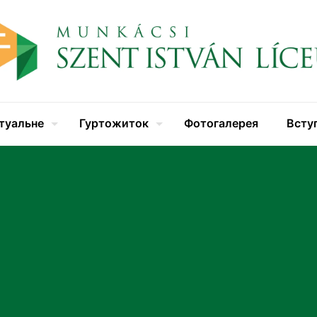
туальне
Гуртожиток
Фотогалерея
Всту