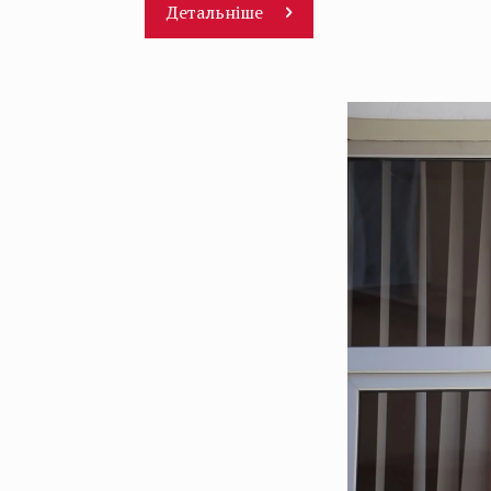
Детальніше
Відеопрогравач