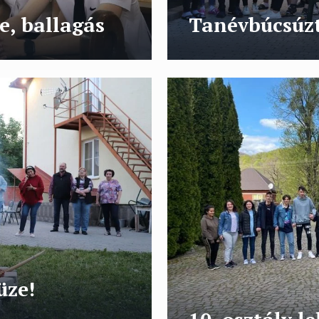
e, ballagás
Tanévbúcsúzt
üze!