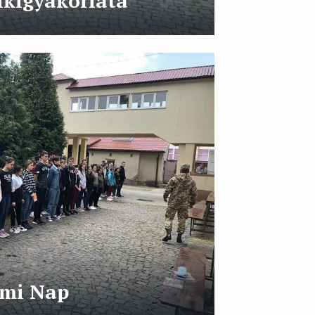
elkigyakorlata
lmi Nap