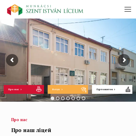
Про нас
Вступ
Гуртожиток
Про нас
Про наш ліцей