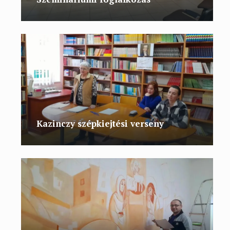
Kazinczy szépkiejtési verseny