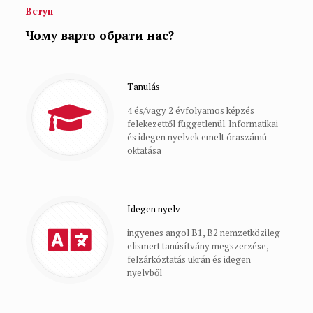
Вступ
Чому варто обрати нас?
Tanulás
4 és/vagy 2 évfolyamos képzés
felekezettől függetlenül. Informatikai
és idegen nyelvek emelt óraszámú
oktatása
Idegen nyelv
ingyenes angol B1, B2 nemzetközileg
elismert tanúsítvány megszerzése,
felzárkóztatás ukrán és idegen
nyelvből