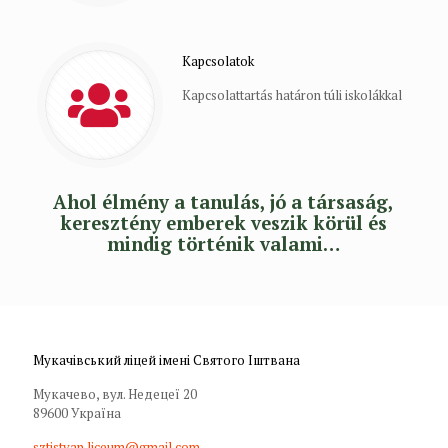
Kapcsolatok
Kapcsolattartás határon túli iskolákkal
Ahol élmény a tanulás, jó a társaság,
keresztény emberek veszik körül és
mindig történik valami…
Мукачівський ліцей імені Святого Іштвана
Мукачево, вул. Недецеї 20
89600 Україна
sztistvan.liceum@gmail.com