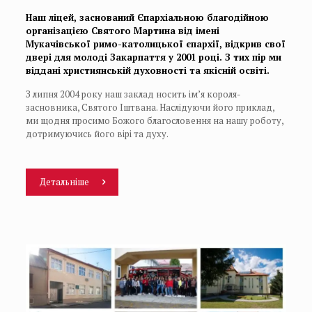
Наш ліцей, заснований Єпархіальною благодійною
організацією Святого Мартина від імені
Мукачівської римо-католицької єпархії, відкрив свої
двері для молоді Закарпаття у 2001 році. З тих пір ми
віддані християнській духовності та якісній освіті.
З липня 2004 року наш заклад носить ім’я короля-
засновника, Святого Іштвана. Наслідуючи його приклад,
ми щодня просимо Божого благословення на нашу роботу,
дотримуючись його вірі та духу.
Детальніше