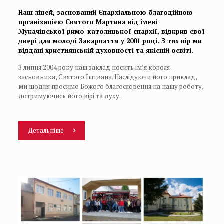
Наш ліцей, заснований Єпархіальною благодійною
організацією Святого Мартина від імені
Мукачівської римо-католицької єпархії, відкрив свої
двері для молоді Закарпаття у 2001 році. З тих пір ми
віддані християнській духовності та якісній освіті.
З липня 2004 року наш заклад носить ім’я короля-
засновника, Святого Іштвана. Наслідуючи його приклад,
ми щодня просимо Божого благословення на нашу роботу,
дотримуючись його вірі та духу.
Детальніше