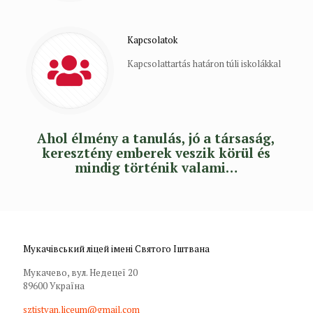
Kapcsolatok
Kapcsolattartás határon túli iskolákkal
Ahol élmény a tanulás, jó a társaság,
keresztény emberek veszik körül és
mindig történik valami…
Мукачівський ліцей імені Святого Іштвана
Мукачево, вул. Недецеї 20
89600 Україна
sztistvan.liceum@gmail.com