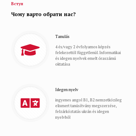
Вступ
Чому варто обрати нас?
Tanulás
4 és/vagy 2 évfolyamos képzés
felekezettől függetlenül. Informatikai
és idegen nyelvek emelt óraszámú
oktatása
Idegen nyelv
ingyenes angol B1, B2 nemzetközileg
elismert tanúsítvány megszerzése,
felzárkóztatás ukrán és idegen
nyelvből