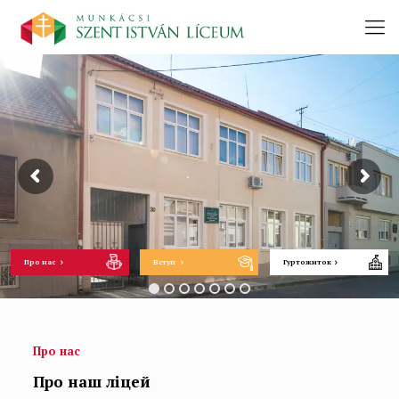
Про нас
Вступ
Гуртожиток
Про нас
Про наш ліцей