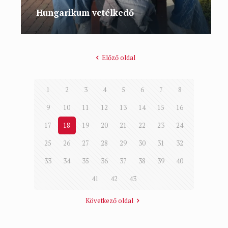
Hungarikum vetélkedő
Előző oldal
1
2
3
4
5
6
7
8
9
10
11
12
13
14
15
16
17
18
19
20
21
22
23
24
25
26
27
28
29
30
31
32
33
34
35
36
37
38
39
40
41
42
43
Következő oldal