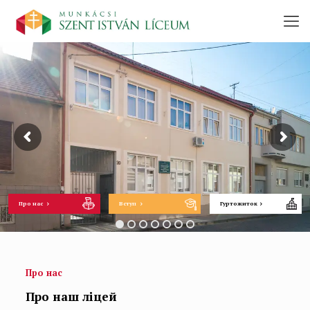
Про нас
Вступ
Гуртожиток
Про нас
Про наш ліцей