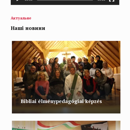
Актуальне
Наші новини
Bibliai élménypedagógiai képzés