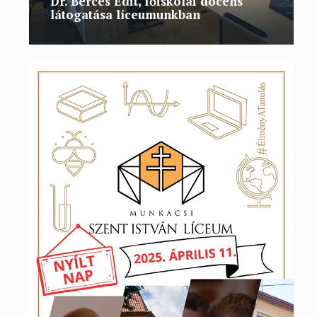
Dr. Bérces Edit, főiskolai docens
látogatása líceumunkban