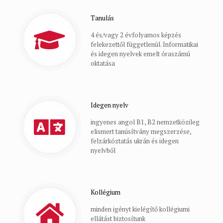
Tanulás
4 és/vagy 2 évfolyamos képzés
felekezettől függetlenül. Informatikai
és idegen nyelvek emelt óraszámú
oktatása
Idegen nyelv
ingyenes angol B1, B2 nemzetközileg
elismert tanúsítvány megszerzése,
felzárkóztatás ukrán és idegen
nyelvből
Kollégium
minden igényt kielégítő kollégiumi
ellátást biztosítunk