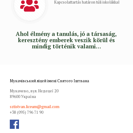
Kapcsolattartás határon túli iskolákkal
Ahol élmény a tanulás, jó a társaság,
keresztény emberek veszik körül és
mindig történik valami…
Мукачівський ліцей імені Святого Іштвана
Мукачево, вул. Недецеї 20
89600 Україна
sztistvan.liceum@gmail.com
+38 (095) 796 71 90