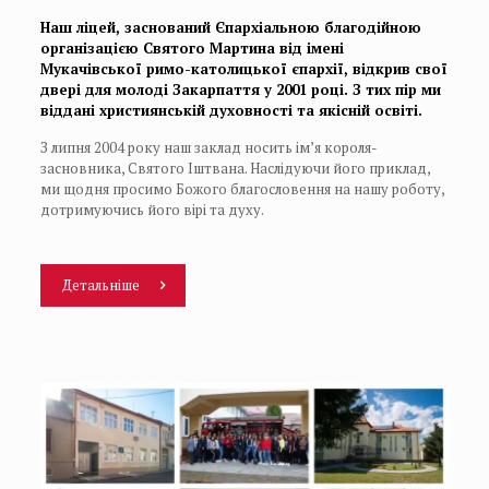
Наш ліцей, заснований Єпархіальною благодійною
організацією Святого Мартина від імені
Мукачівської римо-католицької єпархії, відкрив свої
двері для молоді Закарпаття у 2001 році. З тих пір ми
віддані християнській духовності та якісній освіті.
З липня 2004 року наш заклад носить ім’я короля-
засновника, Святого Іштвана. Наслідуючи його приклад,
ми щодня просимо Божого благословення на нашу роботу,
дотримуючись його вірі та духу.
Детальніше