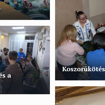
Koszorúkötés
és a