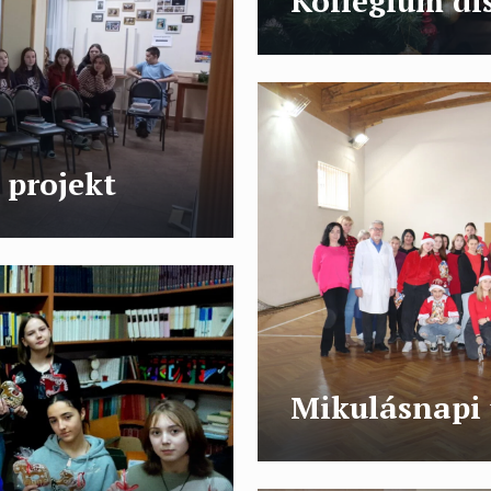
Kollégium dis
 projekt
Mikulásnapi