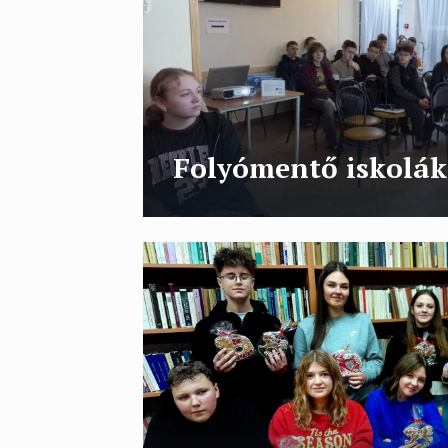
Folyómentő iskolák