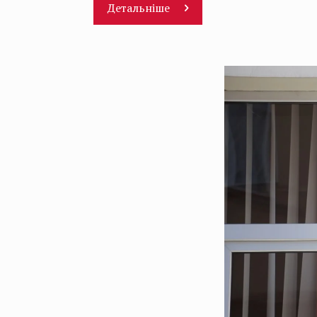
Детальніше
Відеопрогравач