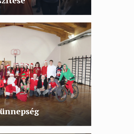
zítése
 ünnepség