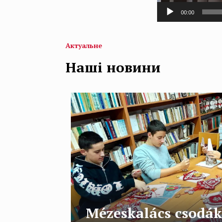
00:00
Актуальне
Наші новини
Mézeskalács csodák