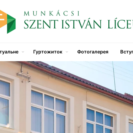
туальне
Гуртожиток
Фотогалерея
Всту