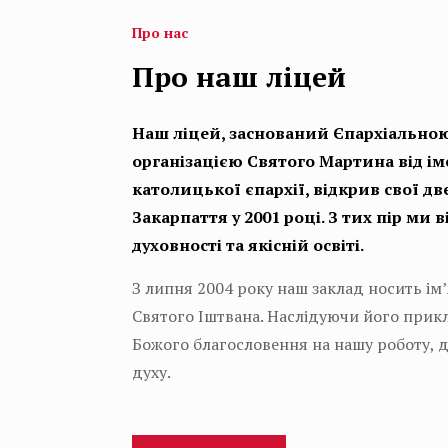
Про нас
Про наш ліцей
Наш ліцей, заснований Єпархіально
організацією Святого Мартина від ім
католицької єпархії, відкрив свої дв
Закарпаття у 2001 році. З тих пір ми 
духовності та якісній освіті.
З липня 2004 року наш заклад носить ім
Святого Іштвана. Наслідуючи його при
Божого благословення на нашу роботу, д
духу.