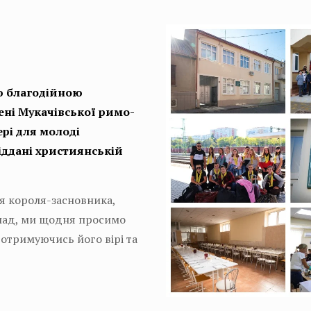
ю благодійною
ені Мукачівської римо-
ері для молоді
віддані християнській
’я короля-засновника,
клад, ми щодня просимо
отримуючись його вірі та