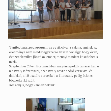
Tanító, tanár, pedagógus… az egyik olyan szakma, aminek az
eredménye nem mindig egyszerre látszik. Van úgy, hogy évek,
évtizedek múlva jön rá az ember, mennyi mindent köszönhet is
nekik.
Szeptember 29-én líceumunkban megünnepeltük tanárainkat. A
8.osztály idézetekkel, a 9.osztály névre szóló versekkel és
dalokkal, a 10.osztály versekkel, a 11.osztály pedig ötletes
bögrékkel készült.
Köszönjük, hogy vannak nekünk!