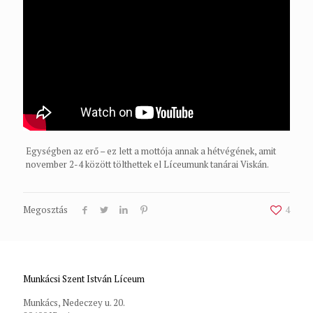
Egységben az erő – ez lett a mottója annak a hétvégének, amit
november 2-4 között tölthettek el Líceumunk tanárai Viskán.
Megosztás
4
Munkácsi Szent István Líceum
Munkács, Nedeczey u. 20.