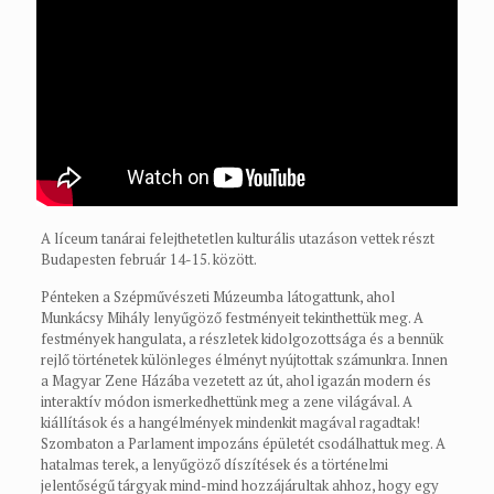
A líceum tanárai felejthetetlen kulturális utazáson vettek részt
Budapesten február 14-15. között.
Pénteken a Szépművészeti Múzeumba látogattunk, ahol
Munkácsy Mihály lenyűgöző festményeit tekinthettük meg. A
festmények hangulata, a részletek kidolgozottsága és a bennük
rejlő történetek különleges élményt nyújtottak számunkra. Innen
a Magyar Zene Házába vezetett az út, ahol igazán modern és
interaktív módon ismerkedhettünk meg a zene világával. A
kiállítások és a hangélmények mindenkit magával ragadtak!
Szombaton a Parlament impozáns épületét csodálhattuk meg. A
hatalmas terek, a lenyűgöző díszítések és a történelmi
jelentőségű tárgyak mind-mind hozzájárultak ahhoz, hogy egy