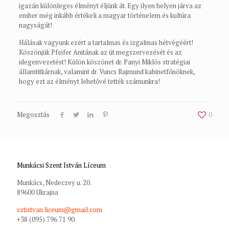
igazán különleges élményt éljünk át. Egy ilyen helyen járva az
ember még inkább értékeli a magyar történelem és kultúra
nagyságát!
Hálásak vagyunk ezért a tartalmas és izgalmas hétvégéért!
Köszönjük Pfeifer Anitának az út megszervezését és az
idegenvezetést! Külön köszönet dr. Panyi Miklós stratégiai
államtitkárnak, valamint dr. Vuncs Rajmund kabinetfőnöknek,
hogy ezt az élményt lehetővé tették számunkra!
Megosztás
0
Munkácsi Szent István Líceum
Munkács, Nedeczey u. 20.
89600 Ukrajna
sztistvan.liceum@gmail.com
+38 (095) 796 71 90