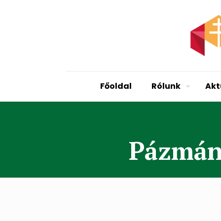
Főoldal
Rólunk
Akt
Pázmány