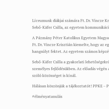
Líceumunk diákjai számára Ft. Dr. Vincze K
Sebő-Käfer Csilla, az egyetem kommunikáció
A Pázmány Péter Katolikus Egyetem Magyaro
Ft. Dr. Vincze Krisztián kiemelte, hogy az 
hangsúlyt fektet. Az egyetem számos képzést
Sebő-Käfer Csilla a gyakorlati lehetőségekrő
személyes fejlődésükben. Az előadás végén 
szóló közösséget is kínál.
Hálásan köszönjük a tájékoztatót! PPKE – 
#élményatanulás