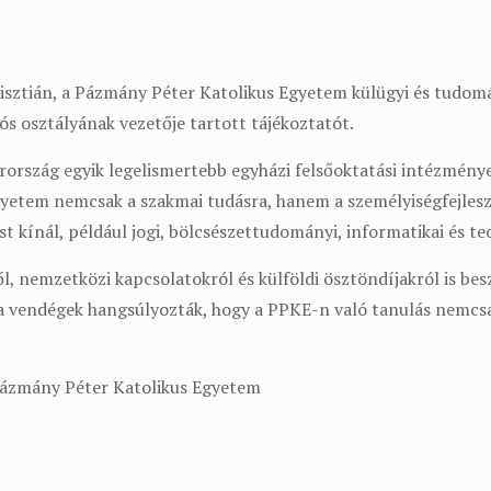
risztián, a Pázmány Péter Katolikus Egyetem külügyi és tudom
s osztályának vezetője tartott tájékoztatót.
rszág egyik legelismertebb egyházi felsőoktatási intézménye,
egyetem nemcsak a szakmai tudásra, hanem a személyiségfejleszt
 kínál, például jogi, bölcsészettudományi, informatikai és teo
l, nemzetközi kapcsolatokról és külföldi ösztöndíjakról is bes
a vendégek hangsúlyozták, hogy a PPKE-n való tanulás nemcsa
Pázmány Péter Katolikus Egyetem