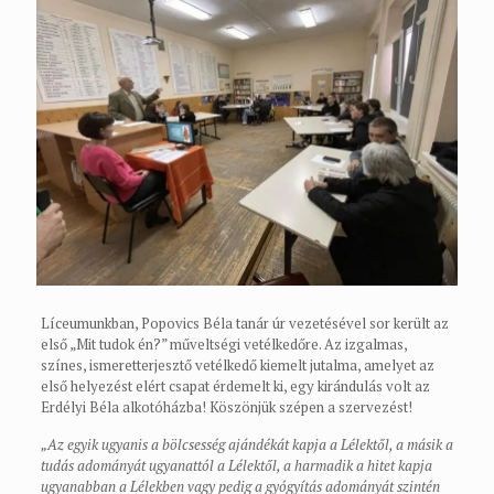
Líceumunkban, Popovics Béla tanár úr vezetésével sor került az
első „Mit tudok én?” műveltségi vetélkedőre. Az izgalmas,
színes, ismeretterjesztő vetélkedő kiemelt jutalma, amelyet az
első helyezést elért csapat érdemelt ki, egy kirándulás volt az
Erdélyi Béla alkotóházba! Köszönjük szépen a szervezést!
„Az egyik ugyanis a bölcsesség ajándékát kapja a Lélektől, a másik a
tudás adományát ugyanattól a Lélektől, a harmadik a hitet kapja
ugyanabban a Lélekben vagy pedig a gyógyítás adományát szintén