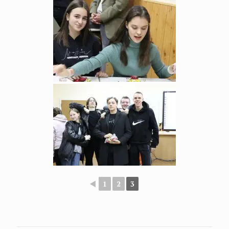
◄
1
2
3