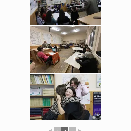
◄
1
2
3
►