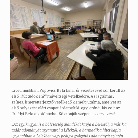
Líceumunkban, Popovics Béla tanár úr vezetésével sor került az
első „Mit tudok én?” műveltségi vetélkedőre. Az izgalmas,
színes, ismeretterjesztő vetélkedő kiemelt jutalma, amelyet az
első helyezést elért csapat érdemelt ki, egy kirándulás volt az
Erdélyi Béla alkotóházba! Köszönjük szépen a szervezést!
„Az egyik ugyanis a bölcsesség ajándékát kapja a Lélektől, a másik a
tudás adományát ugyanattól a Lélektől, a harmadik a hitet kapja
ugyanabban a Lélekben vagy pedig a gyógyítás adományát szintén