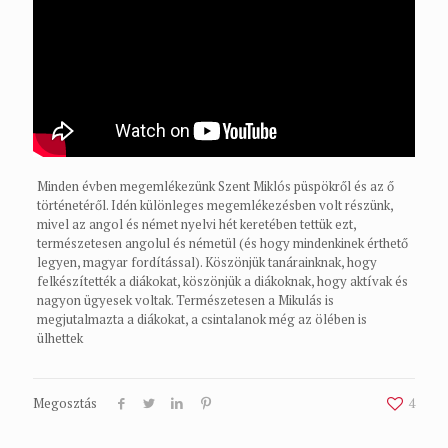
Minden évben megemlékezünk Szent Miklós püspökről és az ő
történetéről. Idén különleges megemlékezésben volt részünk,
mivel az angol és német nyelvi hét keretében tettük ezt,
természetesen angolul és németül (és hogy mindenkinek érthető
legyen, magyar fordítással). Köszönjük tanárainknak, hogy
felkészítették a diákokat, köszönjük a diákoknak, hogy aktívak és
nagyon ügyesek voltak. Természetesen a Mikulás is
megjutalmazta a diákokat, a csintalanok még az ölében is
ülhettek
Megosztás
4