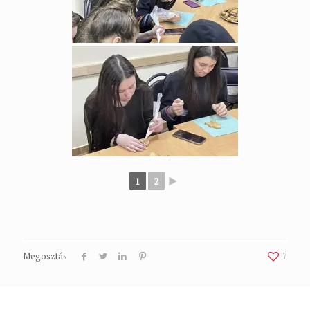
1
2
►
Megosztás
7