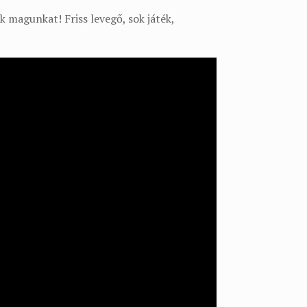
k magunkat! Friss levegő, sok játék,