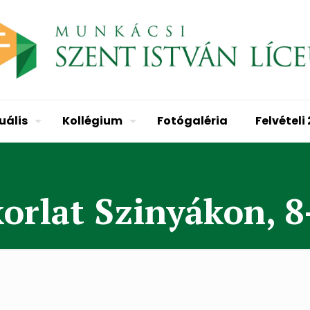
uális
Kollégium
Fotógaléria
Felvételi
orlat Szinyákon, 8