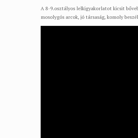
A 8-9.osztályos lelkigyakorlatot kicsit bőv
mosolygós arcok, jó társaság, komoly beszél