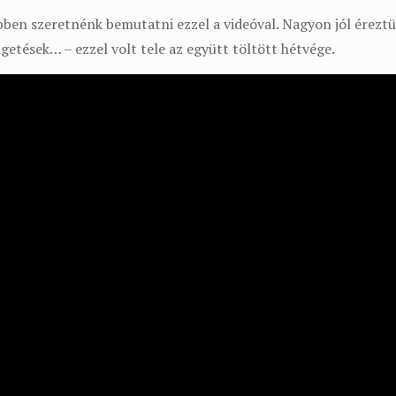
ebben szeretnénk bemutatni ezzel a videóval. Nagyon jól éreztü
getések… – ezzel volt tele az együtt töltött hétvége.