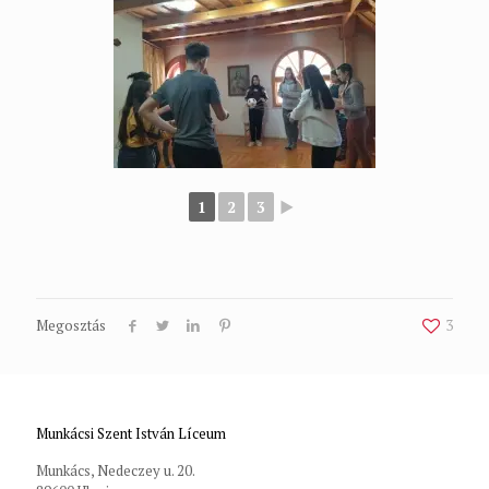
1
2
3
►
Megosztás
3
Munkácsi Szent István Líceum
Munkács, Nedeczey u. 20.