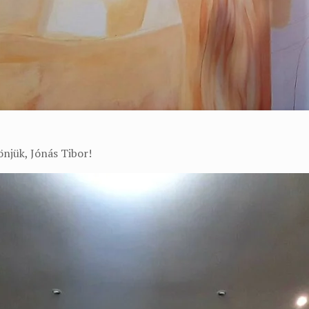
önjük, Jónás Tibor!