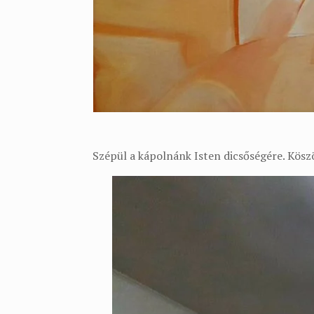
Szépül a kápolnánk Isten dicsőségére. Kösz