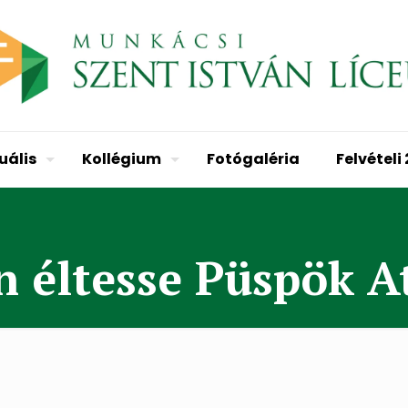
uális
Kollégium
Fotógaléria
Felvételi
n éltesse Püspök A