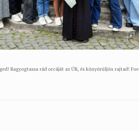
ed! Ragyogtassa rád orcáját az ÚR, és könyörüljön rajtad! Ford