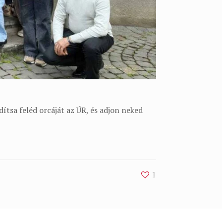
ítsa feléd orcáját az ÚR, és adjon neked
1