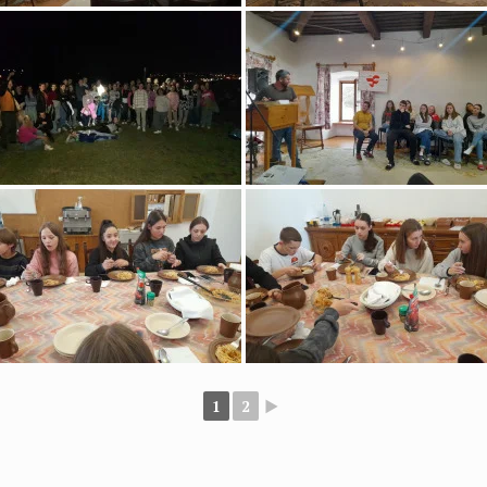
1
2
►