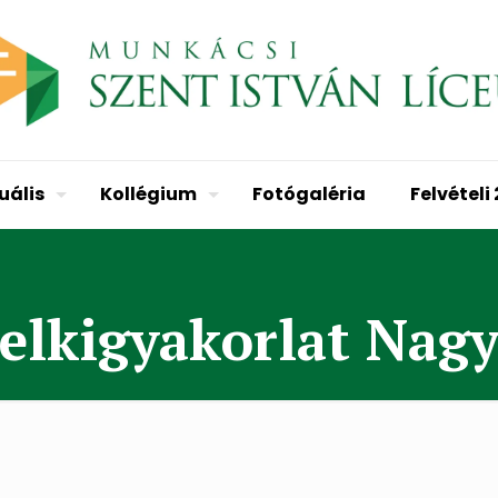
uális
Kollégium
Fotógaléria
Felvételi
 lelkigyakorlat Nag