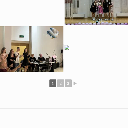
1
2
3
►