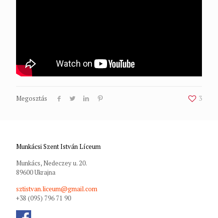
Megosztás
3
Munkácsi Szent István Líceum
Munkács, Nedeczey u. 20.
89600 Ukrajna
sztistvan.liceum@gmail.com
+38 (095) 796 71 90