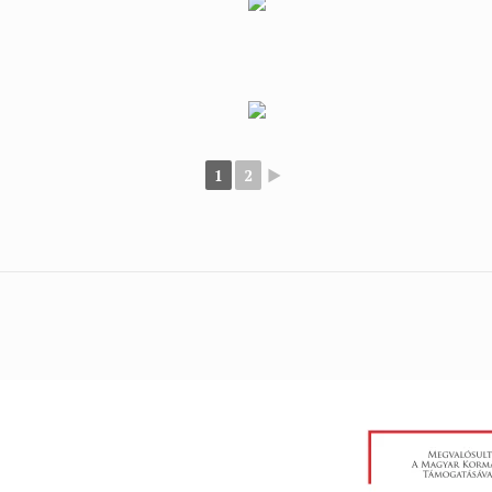
1
2
►