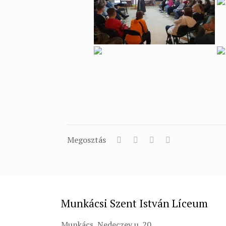
Megosztás
Munkácsi Szent István Líceum
Munkács, Nedeczey u. 20.