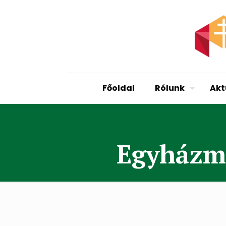
Főoldal
Rólunk
Akt
Egyházme