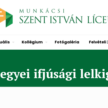
uális
Kollégium
Fotógaléria
Felvételi
gyei ifjúsági lelki