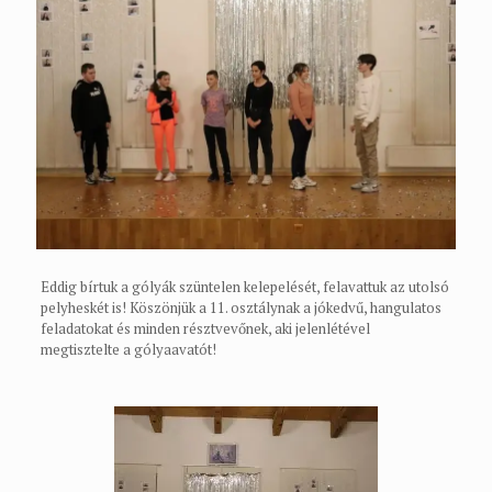
Eddig bírtuk a gólyák szüntelen kelepelését, felavattuk az utolsó
pelyheskét is! Köszönjük a 11. osztálynak a jókedvű, hangulatos
feladatokat és minden résztvevőnek, aki jelenlétével
megtisztelte a gólyaavatót!