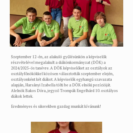
Szeptember 12-én, az alakuló gyűlésünkön a képviselők
részvételével megalakult a diákönkormányzat (DÖK) a
2024/2025-ös tanévre. A DÖK képviselőket az osztályok az
osztályfőnökökkel közösen választották szeptember elején,
osztályonként két diákot. A képviselők egyhangú szavazata
alapján, Harsányi Izabella tölti be a DÖK elnöki pozícióját.
Alelnök Bakos Dóra, jegyző Trompák Engelhárd 10. osztályos
diákok lettek.
Eredményes és sikerekben gazdag munkát kívánunk!