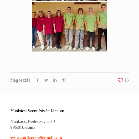
Megosztás
13
Munkácsi Szent István Líceum
Munkács, Nedeczey u. 20.
89600 Ukrajna
sztistvan.liceum@gmail.com