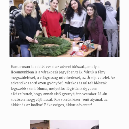
Hamarosan kezdetét veszi az advent időszak, amely a
líceumunkban is a várakozás jegyében telik. Várjuk a fény
megszületését, a világosság növekedését, az Úr eljövetelét. Az
adventi koszorú ezen gyönyörű, várakozással teli időszak
legszebb szimbóluma, melyet kollégistáink ügyesen
elkészítettek, hogy annak első gyertyáját november 28-án
közösen meggyújthassák. Köszönjük Fizer Jenő atyának az
áldást és az imákat! Békességes, áldott adventet!