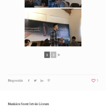
1
2
►
Megosztás
3
Munkácsi Szent István Líceum