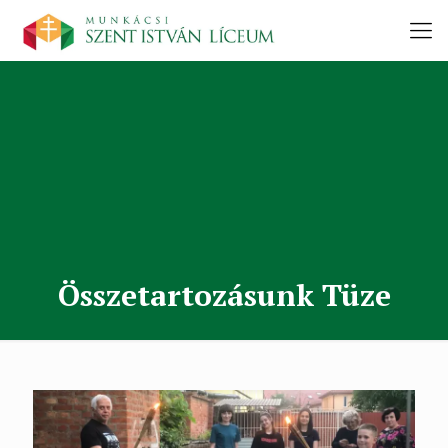
Összetartozásunk Tüze