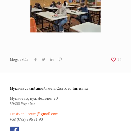
Megosztás
14
Мукачівський ліцей імені Святого Іштвана
Мукачево, вул. Недецеї 20
89600 Україна
sztistvan.liceum@gmail.com
+38 (095) 796 71 90