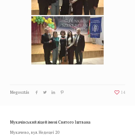
Megosztás
14
Мукачівський ліцей імені Святого Іштвана
Мукачево, вул. Недецеї 20